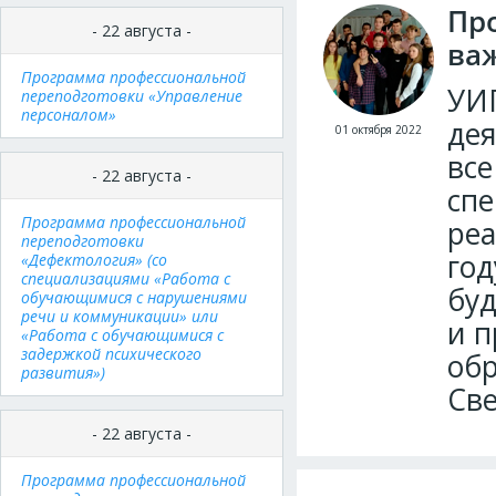
Пр
- 22 августа -
ва
Программа профессиональной
УИП
переподготовки «Управление
персоналом»
дея
01 октября 2022
все
- 22 августа -
спе
Программа профессиональной
реа
переподготовки
год
«Дефектология» (со
специализациями «Работа с
буд
обучающимися с нарушениями
речи и коммуникации» или
и п
«Работа с обучающимися с
задержкой психического
об
развития»)
Све
- 22 августа -
Программа профессиональной