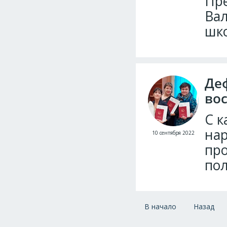
Пре
Вал
шко
Де
во
С к
нар
10 сентября 2022
про
пол
В начало
Назад