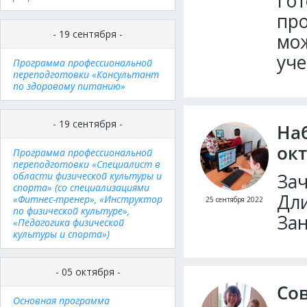
Гот
про
- 19 сентября -
мо
уче
Программа профессиональной
переподготовки «Консультант
по здоровому питанию»
- 19 сентября -
Наб
ок
Программа профессиональной
переподготовки «Специалист в
области физической культуры и
Зач
спорта» (со специализациями
Дли
«Фитнес-тренер», «Инструктор
25 сентября 2022
по физической культуре»,
Зан
«Педагогика физической
культуры и спорта»)
- 05 октября -
Со
Основная программа