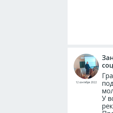
За
со
Гра
под
12 сентября 2022
мол
У в
рек