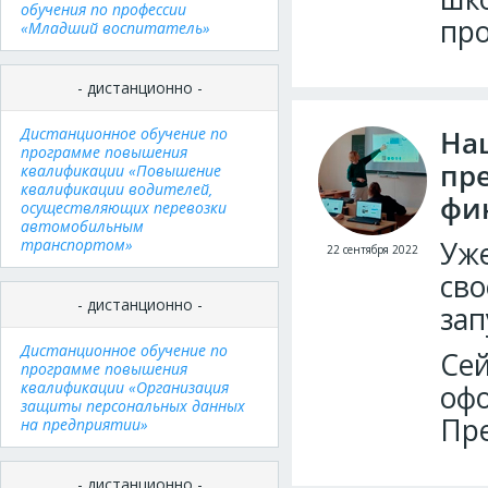
обучения по профессии
пр
«Младший воспитатель»
- дистанционно -
Дистанционное обучение по
На
программе повышения
пр
квалификации «Повышение
квалификации водителей,
фи
осуществляющих перевозки
автомобильным
транспортом»
Уже
22 сентября 2022
сво
- дистанционно -
зап
Дистанционное обучение по
Се
программе повышения
квалификации «Организация
офо
защиты персональных данных
Пре
на предприятии»
- дистанционно -