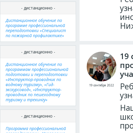
узн
- дистанционно -
инс
Дистанционное обучение по
Ниж
программе профессиональной
переподготовки «Специалист
по пожарной профилактике»
- дистанционно -
19 
пр
Дистанционное обучение по
программам профессиональной
уч
подготовки и переподготовки
«Инструктор-проводник по
Реб
водному туризму», «Гид-
19 сентября 2022
экскурсовод», «Инструктор-
узн
проводник по пешеходному
туризму и трекингу»
Наш
шко
- дистанционно -
пр
Программа профессиональной