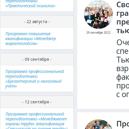
переподготовки
Св
«Практический психолог»
гр
пр
- 22 августа -
ть
29 сентября 2022
Программа повышения
квалификации «Менеджер
Оче
маркетплейсов»
сп
Тью
- 09 сентября -
взр
Программа профессиональной
фак
переподготовки
«Бухгалтерский и налоговый
пр
учёт»
с о
- 12 сентября -
Программа профессиональной
переподготовки «Менеджмент
Пр
охраны труда» (квалификация
«Специалист по охране труда»)