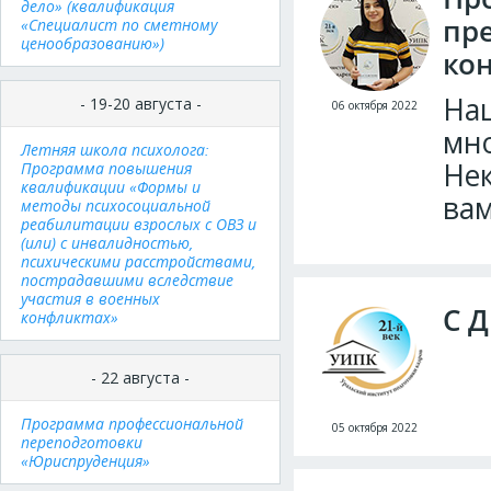
дело» (квалификация
пр
«Специалист по сметному
ценообразованию»)
ко
На
- 19-20 августа -
06 октября 2022
мн
Летняя школа психолога:
Нек
Программа повышения
квалификации «Формы и
вам
методы психосоциальной
реабилитации взрослых с ОВЗ и
(или) с инвалидностью,
психическими расстройствами,
пострадавшими вследствие
участия в военных
С Д
конфликтах»
- 22 августа -
Программа профессиональной
05 октября 2022
переподготовки
«Юриспруденция»