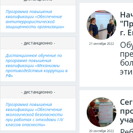
Программа повышения
На
квалификации «Обеспечение
"Пр
антитеррористической
защищенности организации»
г. 
Об
- дистанционно -
21 сентября 2022
пре
Дистанционное обучение по
бол
программе повышения
квалификации «Механизмы
эти
противодействия коррупции в
РФ»
- дистанционно -
Сег
Программа повышения
пр
квалификации «Обеспечение
экологической безопасности
уч
при работах с отходами I-IV
классов опасности»
Реб
20 сентября 2022