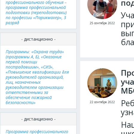
по
профессионального обучения –
программа профессиональной
подготовки (переподготовки)
Уча
по профессии «Парикмахер», 3
при
разряд
25 сентября 2022
вып
- дистанционно -
бла
Программы: «Охрана труда»
(программы А, Б), «Оказание
первой помощи
пострадавшим», «СИЗ»,
Пр
«Повышение квалификации для
руководителей организаций,
уч
лиц, назначенных
руководителем организации
МБ
ответственными за
обеспечение пожарной
Реб
безопасности»
22 сентября 2022
узн
- дистанционно -
Наш
шко
Программа профессионального