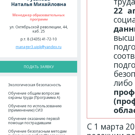
труд
Наталья Михайловна
22 а
Менеджер образовательных
соци
программ
дан
ул. Октябрьской революции, 44,
каб. 25
выс
р.т. 8 (3435) 41-72-10
подг
manager3.uipk@yandex.ru
соо
подг
ПОДАТЬ ЗАЯВКУ
безо
либо
Экологическая безопасность
про
Обучение общим вопросам
охраны труда (Программа А)
(про
Обучение по использованию
обла
(применению) СИЗ
Обучение оказанию первой
помощи пострадавшим
С 1 марта 2
Обучение безопасным методам