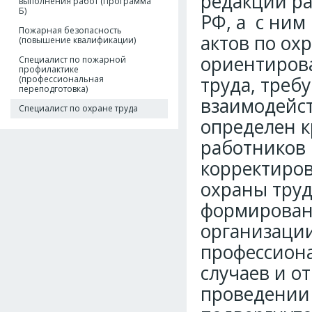
редакции ра
выполнения работ (Программа
Б)
РФ, а с ним
Пожарная безопасность
актов по ох
(повышение квалификации)
ориентиров
Специалист по пожарной
профилактике
труда, треб
(профессиональная
переподготовка)
взаимодейст
Специалист по охране труда
определен к
работников 
корректиров
охраны труд
формировани
организации
профессиона
случаев и о
проведении 