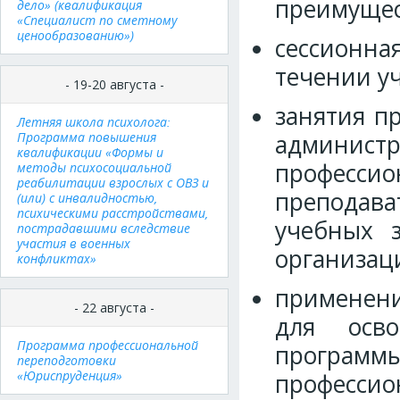
преимущес
дело» (квалификация
«Специалист по сметному
ценообразованию»)
сессионная
течении уч
- 19-20 августа -
занятия п
Летняя школа психолога:
Программа повышения
админист
квалификации «Формы и
профес
методы психосоциальной
реабилитации взрослых с ОВЗ и
преподав
(или) с инвалидностью,
психическими расстройствами,
учебных 
пострадавшими вследствие
участия в военных
организаци
конфликтах»
применени
- 22 августа -
для осво
Программа профессиональной
программы
переподготовки
«Юриспруденция»
професси