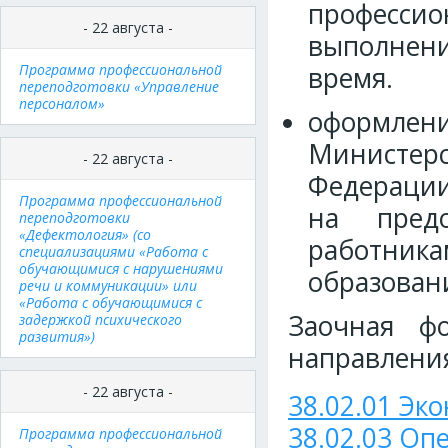
професс
- 22 августа -
выполнени
Программа профессиональной
время.
переподготовки «Управление
персоналом»
оформле
Министер
- 22 августа -
Федерации
Программа профессиональной
на предо
переподготовки
«Дефектология» (со
работник
специализациями «Работа с
обучающимися с нарушениями
образован
речи и коммуникации» или
«Работа с обучающимися с
Заочная ф
задержкой психического
развития»)
направлени
- 22 августа -
38.02.01 Эк
38.02.03 Оп
Программа профессиональной