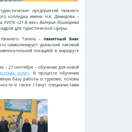
туристических предприятий Нижнего
ого колледжа имени Н.А. Демидова –
га УИПК «21-й век»
Валерия Лошкарева
кадров для туристической сферы.
ь Нижнего Тагила –
памятный Знак
 что символизирует уральский лаковый
привлекательной локацией в маршруте
а – 27 сентября – обучение для новой
истских услуг»
. В процессе обучения
ивную базу работы в туризме, основы
ьности и также станут специалистами