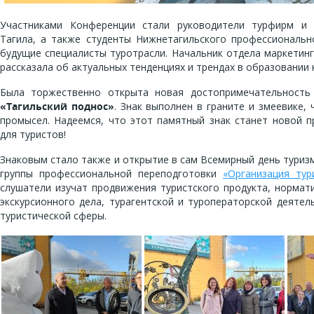
Участниками Конференции стали руководители турфирм и 
Тагила, а также студенты Нижнетагильского профессиональн
будущие специалисты туротрасли. Начальник отдела маркетин
рассказала об актуальных тенденциях и трендах в образовании 
Была торжественно открыта новая достопримечательност
«Тагильский поднос»
. Знак выполнен в граните и змеевике,
промысел. Надеемся, что этот памятный знак станет новой 
для туристов!
Знаковым стало также и открытие в сам Всемирный день туризм
группы профессиональной переподготовки
«Организация тур
слушатели изучат продвижения туристского продукта, нормат
экскурсионного дела, турагентской и туроператорской деятел
туристической сферы.