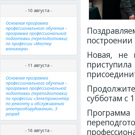
- 10 августа -
Основная программа
профессионального обучения –
Поздравля
программа профессиональной
построении 
подготовки (переподготовки)
по профессии «Мастер
маникюра»
Новая, не 
приступил
- 11 августа -
присоединит
Основная программа
профессионального обучения –
Продолжите
программа профессиональной
подготовки (переподготовки)
субботам с 1
по профессии «Электромонтер
по ремонту и обслуживанию
электрооборудования», 3
Программа
разряд
переподго
профессион
- 16 августа -