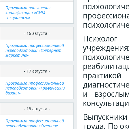
психолог
Программа повышения
квалификации «СММ-
професси
специалист»
психологич
- 16 августа -
Психолог 
Программа профессиональной
учреждени
переподготовки «Интернет-
психологич
маркетинг»
реабилита
- 17 августа -
практико
диагностич
Программа профессиональной
переподготовки «Графический
и взрослым
дизайн»
консультаци
- 18 августа -
Выпускники
Программа профессиональной
труда. По о
переподготовки «Сметное