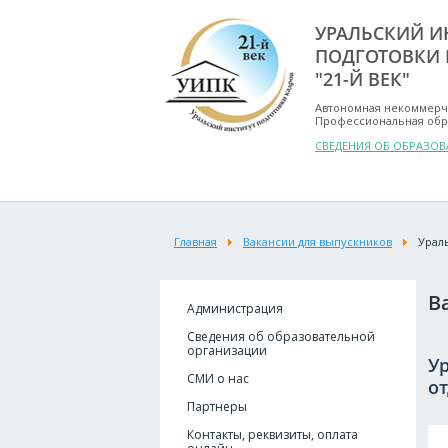
УРАЛЬСКИЙ И
ПОДГОТОВКИ 
"21-Й ВЕК"
Автономная некоммерч
Профессиональная обр
СВЕДЕНИЯ ОБ ОБРАЗО
Главная
Вакансии для выпускников
Урал
В
Администрация
Сведения об образовательной
организации
У
СМИ о нас
о
Партнеры
Контакты, реквизиты, оплата