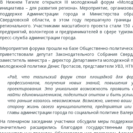
В Нижнем Тагиле открылся III молодежный форум «Молоды
инициатива – для развития региона». Мероприятие, организо
поддержке Администрации города и Министерства обр
Свердловской области, в этом году перешагнуло границы
регионального. Участниками масштабного проекта стали 150
предприятий, волонтеров и предпринимателей в сфере туризм
пресс-служба администрации города.
Мероприятия форума прошли на базе Общественно-политическ
приветствовали депутат Законодательного Собрания Сверд
заместитель министра – директор Департамента молодежной 
молодежной политики Денис Протасов, представители УВЗ, 
«Рад, что тагильский форум стал площадкой для фо
профессионалов, получения новых знаний, повышения 
проектирования. Это уникальная возможность проявить 
найти единомышленников, поделиться опытом и быть услы
что раньше казалось невозможным. Возможно, именно ваши 
сторону жизнь своего муниципалитета, предприятия или
главы администрации города по социальной политике Валер
На пленарном заседании участники обсудили меры поддержки
значительно расширились благодаря государственным п