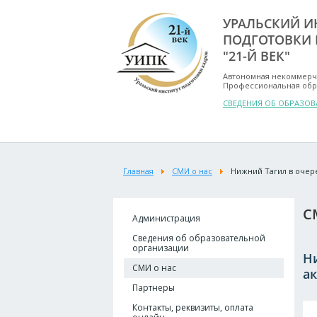
УРАЛЬСКИЙ И
ПОДГОТОВКИ 
"21-Й ВЕК"
Автономная некоммерч
Профессиональная обр
СВЕДЕНИЯ ОБ ОБРАЗО
Главная
СМИ о нас
Нижний Тагил в очер
С
Администрация
Сведения об образовательной
организации
Н
СМИ о нас
а
Партнеры
Контакты, реквизиты, оплата