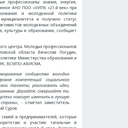
е профессионалы: знания, энергия,
ванное АНО ПОО «УИПК «21-й век» при
азования и молодежной политики
 муниципалитета и получило статус
 активистов молодежных объединений
а, культуры и образования, сообщает
ого центра. Молодых профессионалов
ловской области Вячеслав Погудин,
политики Министерства образования и
НТМК, ВСМПО-АВИСМА.
рмирования сообщества молодых
уровня компетенций социального
свои таланты, реализовать идеи,
шанным. Дерзайте, совершайте то,
успехи помогут изменить в лучшую
 страны»,
- отметил заместитель
ий Суров.
 семей и предпринимателей, которые
риоритетам и участию тагильчан в